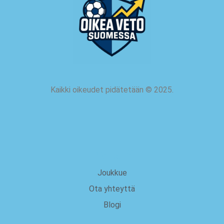
Kaikki oikeudet pidätetään
©
2025.
meistä
Joukkue
Ota yhteyttä
Blogi