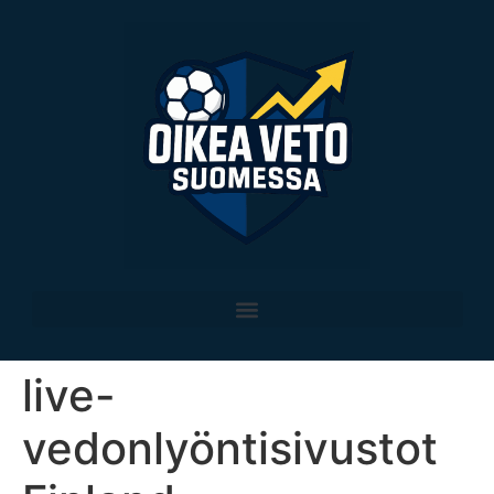
live-
vedonlyöntisivustot