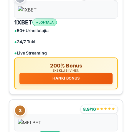
1XBET
JOHTAJA
50+ Urheilulajia
24/7 Tuki
Live Streaming
200% Bonus
EKSKLUSIIVINEN
HANKI BONUS
8.9/10
★★★★★
3