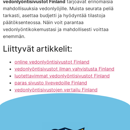
vedonlyöntisivustot Finland
tarjoavat erinomaisia
mahdollisuuksia vedonlyöjille. Muista seurata peliä
tarkasti, asettaa budjetti ja hyödyntää tilastoja
päätöksenteossa. Näin voit parantaa
vedonlyöntikokemustasi ja mahdollisesti voittaa
enemmän.
Liittyvät artikkelit:
online vedonlyöntisivustot Finland
vedonlyöntisivustot ilman vahvistusta Finland
luotettavimmat vedonlyöntisivustot Finland
paras sivusto livevedoille Finland
vedonlyöntisivustojen vertailu Finland