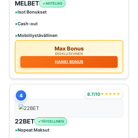
MELBET
ANTELIAS
Isot Bonukset
Cash-out
Mobiiliystävällinen
Max Bonus
EKSKLUSIIVINEN
HANKI BONUS
8.7/10
★★★★★
4
22BET
TÄYDELLINEN
Nopeat Maksut