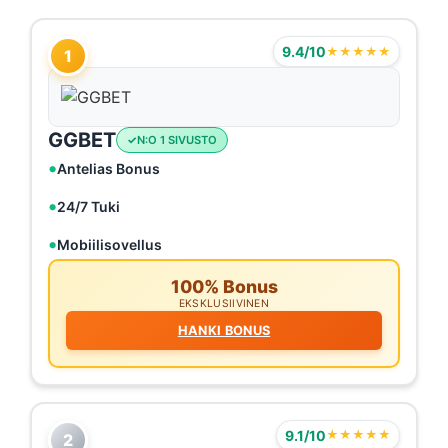
9.4/10
★★★★★
1
GGBET
N:O 1 SIVUSTO
Antelias Bonus
24/7 Tuki
Mobiilisovellus
100% Bonus
EKSKLUSIIVINEN
HANKI BONUS
9.1/10
★★★★★
2