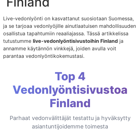
Finland
Live-vedonlyönti on kasvattanut suosiotaan Suomessa,
ja se tarjoaa vedonlyöjille ainutlaatuisen mahdollisuuden
osallistua tapahtumiin reaaliajassa. Tässä artikkelissa
tutustumme
live-vedonlyöntisivustoihin Finland
ja
annamme käytännön vinkkejä, joiden avulla voit
parantaa vedonlyöntikokemustasi.
Top 4
Vedonlyöntisivustoa
Finland
Parhaat vedonvälittäjät testattu ja hyväksytty
asiantuntijoidemme toimesta