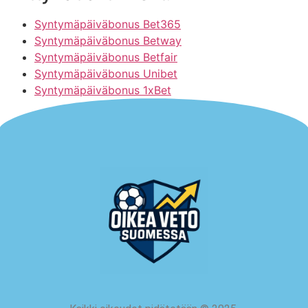
Syntymäpäiväbonus Bet365
Syntymäpäiväbonus Betway
Syntymäpäiväbonus Betfair
Syntymäpäiväbonus Unibet
Syntymäpäiväbonus 1xBet