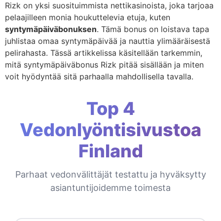
Rizk on yksi suosituimmista nettikasinoista, joka tarjoaa
pelaajilleen monia houkuttelevia etuja, kuten
syntymäpäiväbonuksen
. Tämä bonus on loistava tapa
juhlistaa omaa syntymäpäivää ja nauttia ylimääräisestä
pelirahasta. Tässä artikkelissa käsitellään tarkemmin,
mitä syntymäpäiväbonus Rizk pitää sisällään ja miten
voit hyödyntää sitä parhaalla mahdollisella tavalla.
Top 4
Vedonlyöntisivustoa
Finland
Parhaat vedonvälittäjät testattu ja hyväksytty
asiantuntijoidemme toimesta