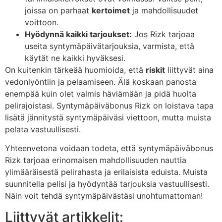
joissa on parhaat
kertoimet
ja mahdollisuudet
voittoon.
Hyödynnä kaikki tarjoukset:
Jos Rizk tarjoaa
useita syntymäpäivätarjouksia, varmista, että
käytät ne kaikki hyväksesi.
On kuitenkin tärkeää huomioida, että
riskit
liittyvät aina
vedonlyöntiin ja pelaamiseen. Älä koskaan panosta
enempää kuin olet valmis häviämään ja pidä huolta
pelirajoistasi. Syntymäpäiväbonus Rizk on loistava tapa
lisätä jännitystä syntymäpäiväsi viettoon, mutta muista
pelata vastuullisesti.
Yhteenvetona voidaan todeta, että syntymäpäiväbonus
Rizk tarjoaa erinomaisen mahdollisuuden nauttia
ylimääräisestä pelirahasta ja erilaisista eduista. Muista
suunnitella pelisi ja hyödyntää tarjouksia vastuullisesti.
Näin voit tehdä syntymäpäivästäsi unohtumattoman!
Liittyvät artikkelit: