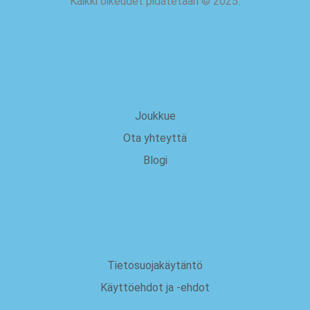
Kaikki oikeudet pidätetään
©
2025.
meistä
Joukkue
Ota yhteyttä
Blogi
Oikeudellinen
Tietosuojakäytäntö
Käyttöehdot ja -ehdot