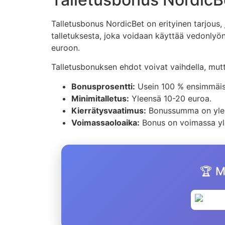
Talletusbonus NordicBet on erityinen tarjous,
talletuksesta, joka voidaan käyttää vedonlyönt
euroon.
Talletusbonuksen ehdot voivat vaihdella, mutt
Bonusprosentti:
Usein 100 % ensimmäise
Minimitalletus:
Yleensä 10-20 euroa.
Kierrätysvaatimus:
Bonussumma on yleens
Voimassaoloaika:
Bonus on voimassa yle
🏆 M