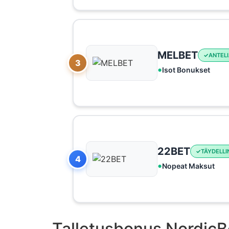
MELBET
ANTEL
3
Isot Bonukset
22BET
TÄYDELLI
4
Nopeat Maksut
Talletusbonus NordicBe