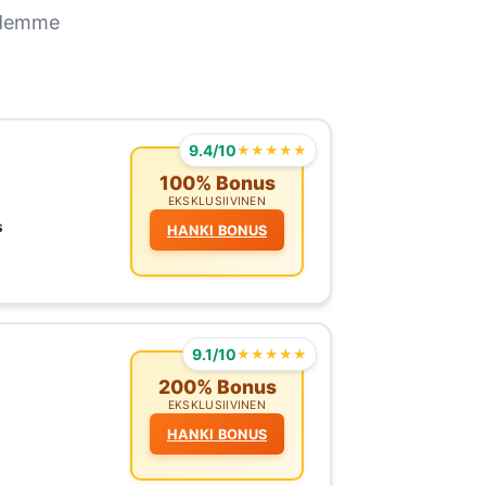
oidemme
9.4/10
★★★★★
100% Bonus
EKSKLUSIIVINEN
s
HANKI BONUS
9.1/10
★★★★★
200% Bonus
EKSKLUSIIVINEN
g
HANKI BONUS