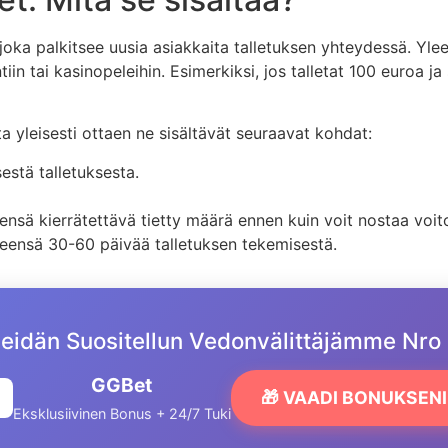
 joka palkitsee uusia asiakkaita talletuksen yhteydessä. Y
iin tai kasinopeleihin. Esimerkiksi, jos talletat 100 euroa 
a yleisesti ottaen ne sisältävät seuraavat kohdat:
stä talletuksesta.
ä kierrätettävä tietty määrä ennen kuin voit nostaa voito
ensä 30-60 päivää talletuksen tekemisestä.
eidän Suositellun Vedonvälittäjämme Nro 
GGBet
🎁 VAADI BONUKSENI
Eksklusiivinen Bonus + 24/7 Tuki