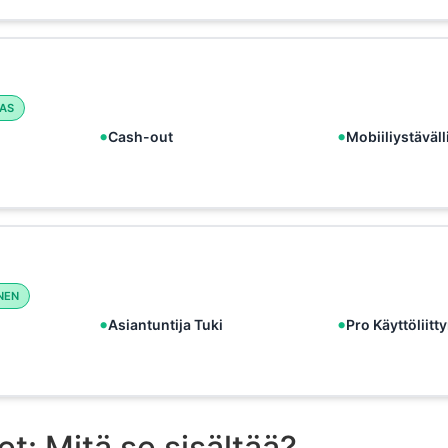
IAS
Cash-out
Mobiiliystäväl
NEN
Asiantuntija Tuki
Pro Käyttöliitt
t: Mitä se sisältää?