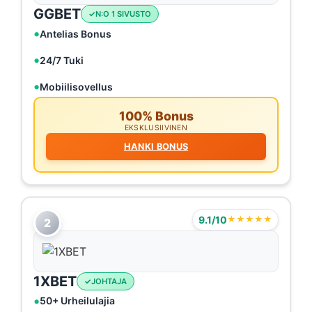
GGBET
N:O 1 SIVUSTO
Antelias Bonus
24/7 Tuki
Mobiilisovellus
100% Bonus
EKSKLUSIIVINEN
HANKI BONUS
9.1/10
★★★★★
2
1XBET
JOHTAJA
50+ Urheilulajia