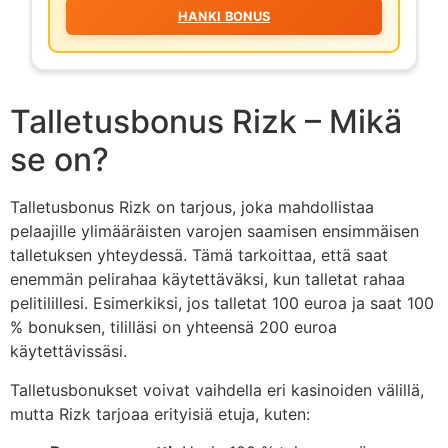
HANKI BONUS
Talletusbonus Rizk – Mikä
se on?
Talletusbonus Rizk on tarjous, joka mahdollistaa
pelaajille ylimääräisten varojen saamisen ensimmäisen
talletuksen yhteydessä. Tämä tarkoittaa, että saat
enemmän pelirahaa käytettäväksi, kun talletat rahaa
pelitilillesi. Esimerkiksi, jos talletat 100 euroa ja saat 100
% bonuksen, tililläsi on yhteensä 200 euroa
käytettävissäsi.
Talletusbonukset voivat vaihdella eri kasinoiden välillä,
mutta Rizk tarjoaa erityisiä etuja, kuten: