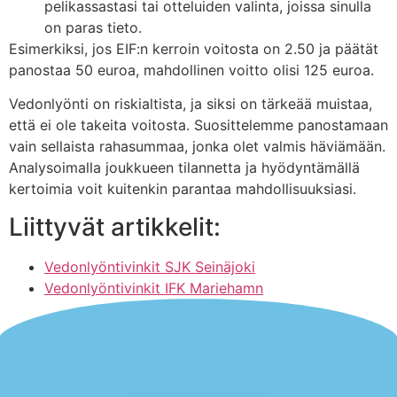
pelikassastasi tai otteluiden valinta, joissa sinulla
on paras tieto.
Esimerkiksi, jos EIF:n kerroin voitosta on 2.50 ja päätät
panostaa 50 euroa, mahdollinen voitto olisi 125 euroa.
Vedonlyönti on riskialtista, ja siksi on tärkeää muistaa,
että ei ole takeita voitosta. Suosittelemme panostamaan
vain sellaista rahasummaa, jonka olet valmis häviämään.
Analysoimalla joukkueen tilannetta ja hyödyntämällä
kertoimia voit kuitenkin parantaa mahdollisuuksiasi.
Liittyvät artikkelit:
Vedonlyöntivinkit SJK Seinäjoki
Vedonlyöntivinkit IFK Mariehamn