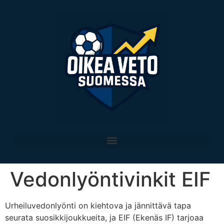
Vedonlyöntivinkit EIF
Urheiluvedonlyönti on kiehtova ja jännittävä tapa
seurata suosikkijoukkueita, ja EIF (Ekenäs IF) tarjoaa