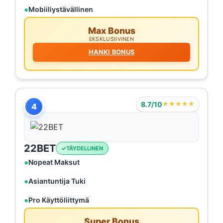
Mobiiliystävällinen
Max Bonus
EKSKLUSIIVINEN
HANKI BONUS
8.7/10
★★★★★
4
22BET
TÄYDELLINEN
Nopeat Maksut
Asiantuntija Tuki
Pro Käyttöliittymä
Super Bonus