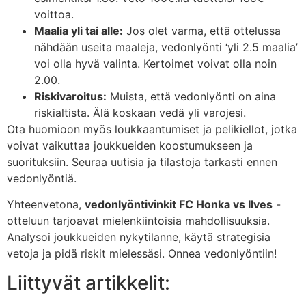
voittoa.
Maalia yli tai alle:
Jos olet varma, että ottelussa
nähdään useita maaleja, vedonlyönti ‘yli 2.5 maalia’
voi olla hyvä valinta. Kertoimet voivat olla noin
2.00.
Riskivaroitus:
Muista, että vedonlyönti on aina
riskialtista. Älä koskaan vedä yli varojesi.
Ota huomioon myös loukkaantumiset ja pelikiellot, jotka
voivat vaikuttaa joukkueiden koostumukseen ja
suorituksiin. Seuraa uutisia ja tilastoja tarkasti ennen
vedonlyöntiä.
Yhteenvetona,
vedonlyöntivinkit FC Honka vs Ilves
-
otteluun tarjoavat mielenkiintoisia mahdollisuuksia.
Analysoi joukkueiden nykytilanne, käytä strategisia
vetoja ja pidä riskit mielessäsi. Onnea vedonlyöntiin!
Liittyvät artikkelit: