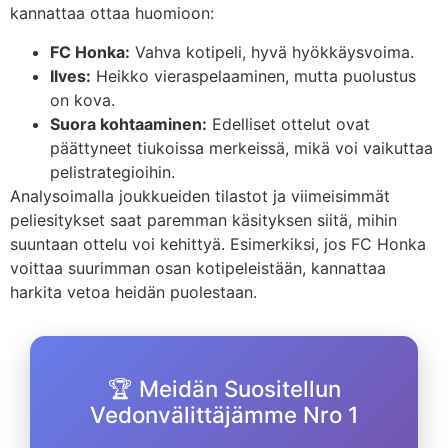
kannattaa ottaa huomioon:
FC Honka:
Vahva kotipeli, hyvä hyökkäysvoima.
Ilves:
Heikko vieraspelaaminen, mutta puolustus
on kova.
Suora kohtaaminen:
Edelliset ottelut ovat
päättyneet tiukoissa merkeissä, mikä voi vaikuttaa
pelistrategioihin.
Analysoimalla joukkueiden tilastot ja viimeisimmät
peliesitykset saat paremman käsityksen siitä, mihin
suuntaan ottelu voi kehittyä. Esimerkiksi, jos FC Honka
voittaa suurimman osan kotipeleistään, kannattaa
harkita vetoa heidän puolestaan.
🏆 Meidän Suositellun
Vedonvälittäjämme Nro 1