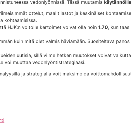
 onnistuneessa vedonlyönnissä. Tässä muutamia
käytännöllis
iimeisimmät ottelut, maalitilastot ja keskinäiset kohtaamis
a kohtaamisissa.
tä HJK:n voitolle kertoimet voivat olla noin
1.70
, kun taas
män kuin mitä olet valmis häviämään. Suositeltava panos 
ueiden uutisia, sillä viime hetken muutokset voivat vaikutta
e voi muuttaa vedonlyöntistrategiaasi.
analyysillä ja strategialla voit maksimoida voittomahdollisuu
ti