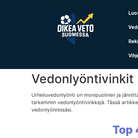
Luo
Ved
Reki
Vihj
Vedonlyöntivinkit
Urheiluvedonlyönti on monipuolinen ja jännitt
tarkemmin vedonlyöntivinkkejä. Tässä artikke
vedonlyönnissäsi.
Top 