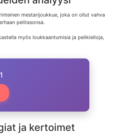
inteinen mestarijoukkue, joka on ollut vahva
arhaan pelitasonsa.
astella myös loukkaantumisia ja pelikielloja,
1
iat ja kertoimet