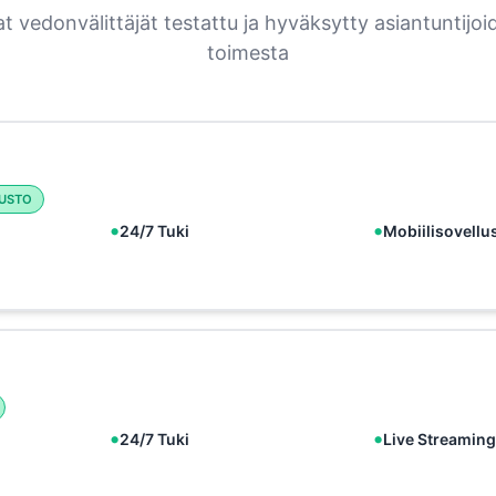
t vedonvälittäjät testattu ja hyväksytty asiantuntij
toimesta
VUSTO
24/7 Tuki
Mobiilisovellu
24/7 Tuki
Live Streamin