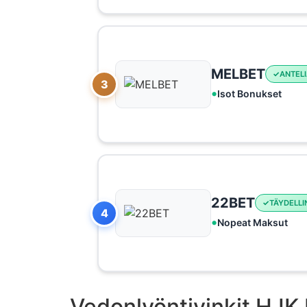
MELBET
ANTEL
3
Isot Bonukset
22BET
TÄYDELLI
4
Nopeat Maksut
Vedonlyöntivinkit HJK 