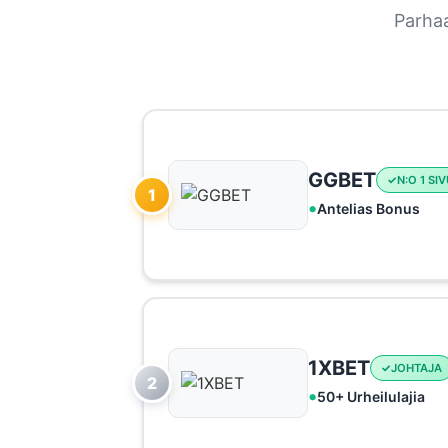
Parhaa
GGBET
N:O 1 SI
1
Antelias Bonus
1XBET
JOHTAJA
2
50+ Urheilulajia