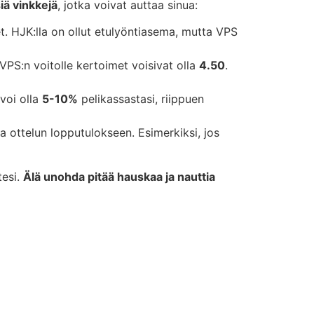
iä vinkkejä
, jotka voivat auttaa sinua:
et. HJK:lla on ollut etulyöntiasema, mutta VPS
 VPS:n voitolle kertoimet voisivat olla
4.50
.
voi olla
5-10%
pelikassastasi, riippuen
a ottelun lopputulokseen. Esimerkiksi, jos
tesi.
Älä unohda pitää hauskaa ja nauttia