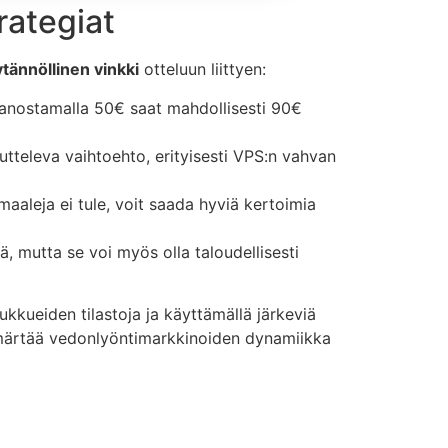
rategiat
tännöllinen vinkki
otteluun liittyen:
 panostamalla 50€ saat mahdollisesti 90€
utteleva vaihtoehto, erityisesti VPS:n vahvan
aaleja ei tule, voit saada hyviä kertoimia
 mutta se voi myös olla taloudellisesti
kkueiden tilastoja ja käyttämällä järkeviä
ymmärtää vedonlyöntimarkkinoiden dynamiikka