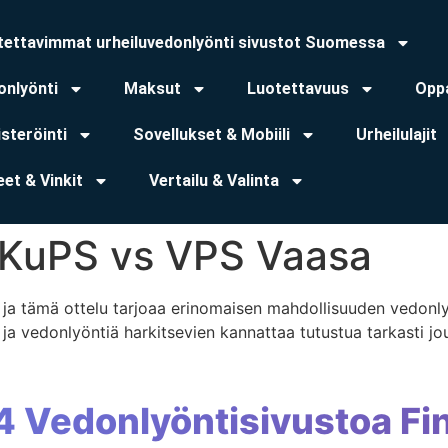
tettavimmat urheiluvedonlyönti sivustot Suomessa
onlyönti
Maksut
Luotettavuus
Opp
steröinti
Sovellukset & Mobiili
Urheilulajit
eet & Vinkit
Vertailu & Valinta
t KuPS vs VPS Vaasa
, ja tämä ottelu tarjoaa erinomaisen mahdollisuuden vedonl
ja vedonlyöntiä harkitsevien kannattaa tutustua tarkasti jou
4 Vedonlyöntisivustoa Fi