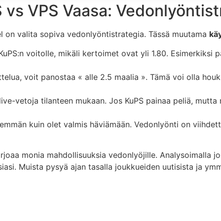
 vs VPS Vaasa: Vedonlyöntist
el on valita sopiva vedonlyöntistrategia. Tässä muutama
käy
uPS:n voitolle, mikäli kertoimet ovat yli 1.80. Esimerkiksi
elua, voit panostaa « alle 2.5 maalia ». Tämä voi olla houk
live-vetoja tilanteen mukaan. Jos KuPS painaa peliä, mutta m
emmän kuin olet valmis häviämään. Vedonlyönti on viihdettä,
joaa monia mahdollisuuksia vedonlyöjille. Analysoimalla jou
ksiasi. Muista pysyä ajan tasalla joukkueiden uutisista ja 