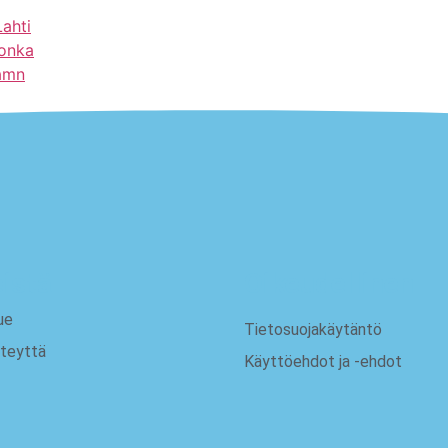
ahti
Honka
hamn
istä
Oikeudellinen
ue
Tietosuojakäytäntö
teyttä
Käyttöehdot ja -ehdot