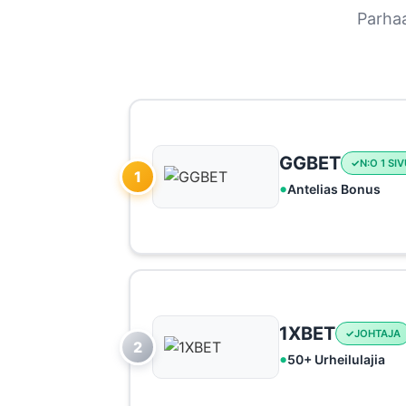
Parhaa
GGBET
N:O 1 SI
1
Antelias Bonus
1XBET
JOHTAJA
2
50+ Urheilulajia