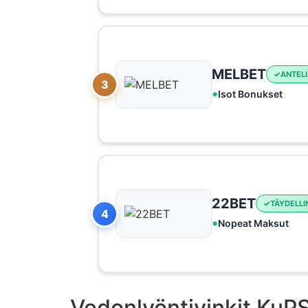
MELBET
ANTEL
3
Isot Bonukset
22BET
TÄYDELLI
4
Nopeat Maksut
Vedonlyöntivinkit KuP