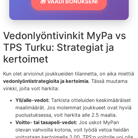
🎁 VAADI BONUKSENI
Vedonlyöntivinkit MyPa vs
TPS Turku: Strategiat ja
kertoimet
Kun olet arvioinut joukkueiden tilannetta, on aika miettiä
vedonlyöntistrategioita ja kertoimia
. Tässä muutama
vinkki, joita voit harkita:
Yli/alle-vedot:
Tarkista otteluiden keskimääräiset
maalimäärät. Jos molemmat joukkueet ovat hyviä
puolustuksessa, voit harkita alle 2.5 maalia.
Voitto- tai tasapeli-vedot:
Jos uskot MyPan
olevan vahvoilla kotona, voit lyödä vetoa heidän
voitostaan kertoimella 2.00. TPS:n voitolle voi olla