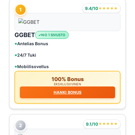
9.4/10
★★★★★
1
GGBET
N:O 1 SIVUSTO
Antelias Bonus
24/7 Tuki
Mobiilisovellus
100% Bonus
EKSKLUSIIVINEN
HANKI BONUS
9.1/10
★★★★★
2