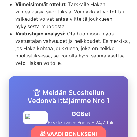
Viimeisimmät ottelut:
Tarkkaile Hakan
viimeaikaisia suorituksia. Voimakkaat voitot tai
vaikeudet voivat antaa viitteitä joukkueen
nykyisestä muodosta.
Vastustajan analyysi:
Ota huomioon myös
vastustajan vahvuudet ja heikkoudet. Esimerkiksi,
jos Haka kohtaa joukkueen, joka on heikko
puolustuksessa, se voi olla hyvä sauma asettaa
veto Hakan voitolle.
🏆 Meidän Suositellun
Vedonvälittäjämme Nro 1
GGBet
Eksklusiivinen Bonus + 24/7 Tuki
🎁 VAADI BONUKSENI