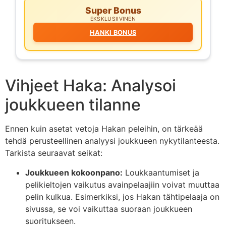
Super Bonus
EKSKLUSIIVINEN
HANKI BONUS
Vihjeet Haka: Analysoi
joukkueen tilanne
Ennen kuin asetat vetoja Hakan peleihin, on tärkeää
tehdä perusteellinen analyysi joukkueen nykytilanteesta.
Tarkista seuraavat seikat:
Joukkueen kokoonpano:
Loukkaantumiset ja
pelikieltojen vaikutus avainpelaajiin voivat muuttaa
pelin kulkua. Esimerkiksi, jos Hakan tähtipelaaja on
sivussa, se voi vaikuttaa suoraan joukkueen
suoritukseen.