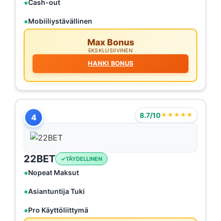
Cash-out
Mobiiliystävällinen
Max Bonus
EKSKLUSIIVINEN
HANKI BONUS
8.7/10
★★★★★
4
22BET
TÄYDELLINEN
Nopeat Maksut
Asiantuntija Tuki
Pro Käyttöliittymä