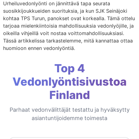
Urheiluvedonlyönti on jännittävä tapa seurata
suosikkijoukkueiden suorituksia, ja kun SJK Seinäjoki
kohtaa TPS Turun, panokset ovat korkealla. Tämä ottelu
tarjoaa mielenkiintoisia mahdollisuuksia vedonlyöjille, ja
oikeilla vihjeillä voit nostaa voittomahdollisuuksiasi.
Tässä artikkelissa tarkastelemme, mitä kannattaa ottaa
huomioon ennen vedonlyöntiä.
Top 4
Vedonlyöntisivustoa
Finland
Parhaat vedonvälittäjät testattu ja hyväksytty
asiantuntijoidemme toimesta