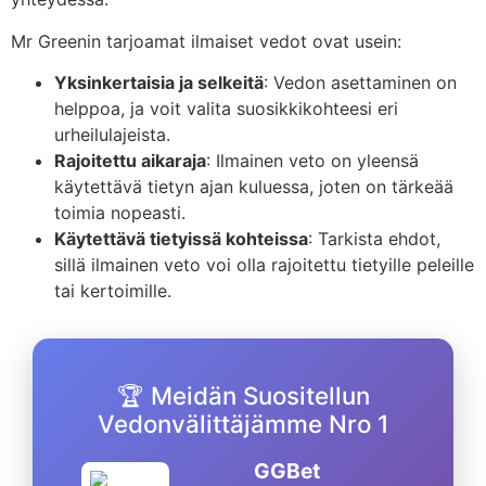
Mr Greenin tarjoamat ilmaiset vedot ovat usein:
Yksinkertaisia ja selkeitä
: Vedon asettaminen on
helppoa, ja voit valita suosikkikohteesi eri
urheilulajeista.
Rajoitettu aikaraja
: Ilmainen veto on yleensä
käytettävä tietyn ajan kuluessa, joten on tärkeää
toimia nopeasti.
Käytettävä tietyissä kohteissa
: Tarkista ehdot,
sillä ilmainen veto voi olla rajoitettu tietyille peleille
tai kertoimille.
🏆 Meidän Suositellun
Vedonvälittäjämme Nro 1
GGBet