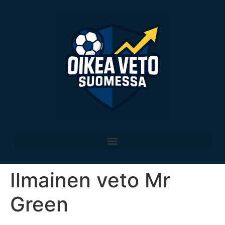
Ilmainen veto Mr
Green