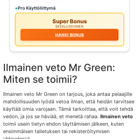
Pro Käyttöliittymä
Super Bonus
EKSKLUSIIVINEN
HANKI BONUS
Ilmainen veto Mr Green:
Miten se toimii?
Ilmainen veto Mr Green on tarjous, joka antaa pelaajille
mahdollisuuden lyödä vetoa ilman, että heidän tarvitsee
käyttää omia varojaan. Tämä tarkoittaa, että voit tehdä
vedon, ja jos se häviää, et menetä rahaa.
Ilmainen veto
toimii usein tietyn ehdon täyttämisen jälkeen, kuten
ensimmäisen talletuksen tai rekisteröitymisen
yhteydessä.