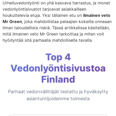
Urheiluvedonlyönti on yhä kasvava harrastus, ja monet
vedonlyöntisivustot tarjoavat asiakkailleen
houkuttelevia etuja. Yksi tällainen etu on
ilmainen veto
Mr Green
, joka mahdollistaa pelaajien kokeilla onneaan
ilman taloudellista riskiä. Tässä artikkelissa käsitellään,
mitä ilmainen veto Mr Green tarkoittaa ja miten voit
hyödyntää sitä parhaalla mahdollisella tavalla.
Top 4
Vedonlyöntisivustoa
Finland
Parhaat vedonvälittäjät testattu ja hyväksytty
asiantuntijoidemme toimesta