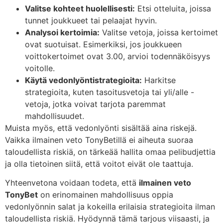
Valitse kohteet huolellisesti:
Etsi otteluita, joissa
tunnet joukkueet tai pelaajat hyvin.
Analysoi kertoimia:
Valitse vetoja, joissa kertoimet
ovat suotuisat. Esimerkiksi, jos joukkueen
voittokertoimet ovat 3.00, arvioi todennäköisyys
voitolle.
Käytä vedonlyöntistrategioita:
Harkitse
strategioita, kuten tasoitusvetoja tai yli/alle -
vetoja, jotka voivat tarjota paremmat
mahdollisuudet.
Muista myös, että vedonlyönti sisältää aina riskejä.
Vaikka ilmainen veto TonyBetillä ei aiheuta suoraa
taloudellista riskiä, on tärkeää hallita omaa pelibudjettia
ja olla tietoinen siitä, että voitot eivät ole taattuja.
Yhteenvetona voidaan todeta, että
ilmainen veto
TonyBet
on erinomainen mahdollisuus oppia
vedonlyönnin salat ja kokeilla erilaisia strategioita ilman
taloudellista riskiä. Hyödynnä tämä tarjous viisaasti, ja