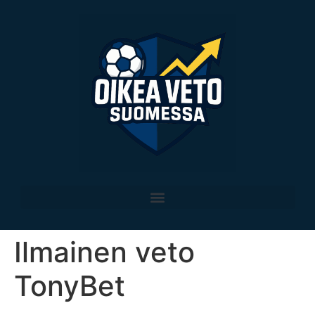
Ilmainen veto
TonyBet