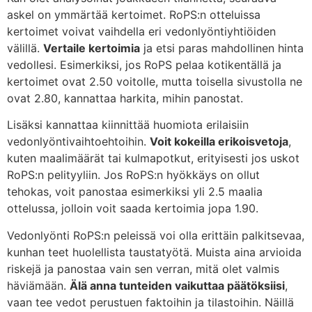
askel on ymmärtää kertoimet. RoPS:n otteluissa
kertoimet voivat vaihdella eri vedonlyöntiyhtiöiden
välillä.
Vertaile kertoimia
ja etsi paras mahdollinen hinta
vedollesi. Esimerkiksi, jos RoPS pelaa kotikentällä ja
kertoimet ovat 2.50 voitolle, mutta toisella sivustolla ne
ovat 2.80, kannattaa harkita, mihin panostat.
Lisäksi kannattaa kiinnittää huomiota erilaisiin
vedonlyöntivaihtoehtoihin.
Voit kokeilla erikoisvetoja
,
kuten maalimäärät tai kulmapotkut, erityisesti jos uskot
RoPS:n pelityyliin. Jos RoPS:n hyökkäys on ollut
tehokas, voit panostaa esimerkiksi yli 2.5 maalia
ottelussa, jolloin voit saada kertoimia jopa 1.90.
Vedonlyönti RoPS:n peleissä voi olla erittäin palkitsevaa,
kunhan teet huolellista taustatyötä. Muista aina arvioida
riskejä ja panostaa vain sen verran, mitä olet valmis
häviämään.
Älä anna tunteiden vaikuttaa päätöksiisi
,
vaan tee vedot perustuen faktoihin ja tilastoihin. Näillä