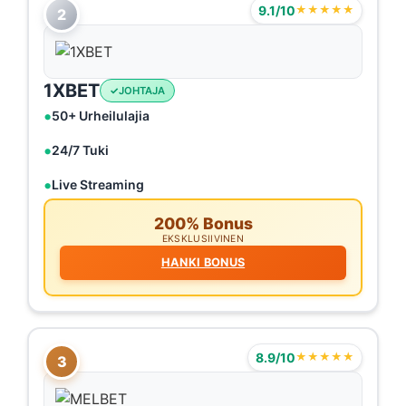
9.1/10
★★★★★
2
1XBET
JOHTAJA
50+ Urheilulajia
24/7 Tuki
Live Streaming
200% Bonus
EKSKLUSIIVINEN
HANKI BONUS
8.9/10
★★★★★
3