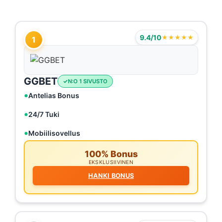
9.4/10
★★★★★
1
GGBET
N:O 1 SIVUSTO
Antelias Bonus
24/7 Tuki
Mobiilisovellus
100% Bonus
EKSKLUSIIVINEN
HANKI BONUS