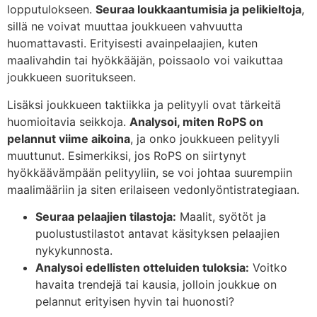
lopputulokseen.
Seuraa loukkaantumisia ja pelikieltoja
,
sillä ne voivat muuttaa joukkueen vahvuutta
huomattavasti. Erityisesti avainpelaajien, kuten
maalivahdin tai hyökkääjän, poissaolo voi vaikuttaa
joukkueen suoritukseen.
Lisäksi joukkueen taktiikka ja pelityyli ovat tärkeitä
huomioitavia seikkoja.
Analysoi, miten RoPS on
pelannut viime aikoina
, ja onko joukkueen pelityyli
muuttunut. Esimerkiksi, jos RoPS on siirtynyt
hyökkäävämpään pelityyliin, se voi johtaa suurempiin
maalimääriin ja siten erilaiseen vedonlyöntistrategiaan.
Seuraa pelaajien tilastoja:
Maalit, syötöt ja
puolustustilastot antavat käsityksen pelaajien
nykykunnosta.
Analysoi edellisten otteluiden tuloksia:
Voitko
havaita trendejä tai kausia, jolloin joukkue on
pelannut erityisen hyvin tai huonosti?