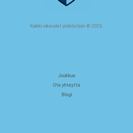
Kaikki oikeudet pidätetään
©
2025.
meistä
Joukkue
Ota yhteyttä
Blogi
Oikeudellinen